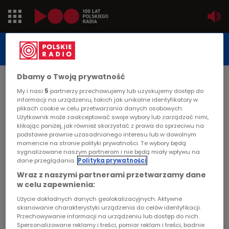
Jedynka
STUDIO REPORTAŻU
POLSKIEGO RADIA
Dwójka
Dbamy o Twoją prywatność
DATA PUBLIKACJI:
My i nasi
5
partnerzy przechowujemy lub uzyskujemy dostęp do
2003-02-17
Trójka
informacji na urządzeniu, takich jak unikalne identyfikatory w
STRONA GŁÓWNA
>
ARTYKUŁ
plikach cookie w celu przetwarzania danych osobowych.
Użytkownik może zaakceptować swoje wybory lub zarządzać nimi,
Czwórka
Aneks do unijnych negocjacji
klikając poniżej, jak również skorzystać z prawa do sprzeciwu na
podstawie prawnie uzasadnionego interesu lub w dowolnym
PR24
momencie na stronie polityki prywatności. Te wybory będą
sygnalizowane naszym partnerom i nie będą miały wpływu na
STUDIO REPORTAŻU I DOKUMENTU
dane przeglądania.
Polityka prywatności
Poland
Wraz z naszymi partnerami przetwarzamy dane
w celu zapewnienia:
Kierowcy
Aneks do unijnych negocjacji
Użycie dokładnych danych geolokalizacyjnych. Aktywne
skanowanie charakterystyki urządzenia do celów identyfikacji.
Przechowywanie informacji na urządzeniu lub dostęp do nich.
Dzieci
Spersonalizowane reklamy i treści, pomiar reklam i treści, badnie