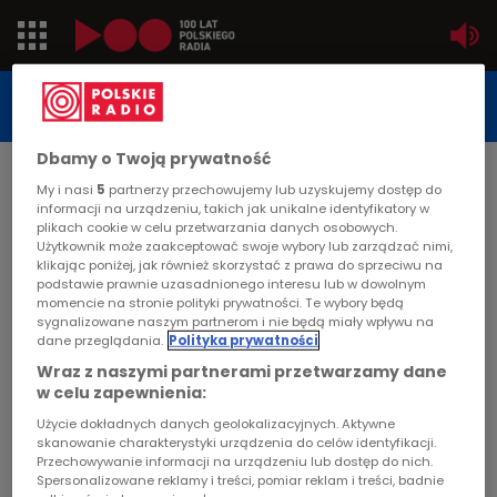
Jedynka
STUDIO REPORTAŻU
POLSKIEGO RADIA
Dwójka
Dbamy o Twoją prywatność
DATA PUBLIKACJI:
My i nasi
5
partnerzy przechowujemy lub uzyskujemy dostęp do
2003-05-15
Trójka
informacji na urządzeniu, takich jak unikalne identyfikatory w
plikach cookie w celu przetwarzania danych osobowych.
STRONA GŁÓWNA
>
ARTYKUŁ
Użytkownik może zaakceptować swoje wybory lub zarządzać nimi,
Czwórka
klikając poniżej, jak również skorzystać z prawa do sprzeciwu na
Bez uprawnień
podstawie prawnie uzasadnionego interesu lub w dowolnym
momencie na stronie polityki prywatności. Te wybory będą
PR24
sygnalizowane naszym partnerom i nie będą miały wpływu na
STUDIO REPORTAŻU I DOKUMENTU
dane przeglądania.
Polityka prywatności
Poland
Wraz z naszymi partnerami przetwarzamy dane
w celu zapewnienia:
Kierowcy
Użycie dokładnych danych geolokalizacyjnych. Aktywne
Bez uprawnień
skanowanie charakterystyki urządzenia do celów identyfikacji.
Przechowywanie informacji na urządzeniu lub dostęp do nich.
Dzieci
Spersonalizowane reklamy i treści, pomiar reklam i treści, badnie