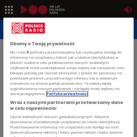
Jedynka
STUDIO REPORTAŻU
POLSKIEGO RADIA
Dwójka
Dbamy o Twoją prywatność
DATA PUBLIKACJI:
My i nasi
5
partnerzy przechowujemy lub uzyskujemy dostęp do
2001-10-22
Trójka
informacji na urządzeniu, takich jak unikalne identyfikatory w
plikach cookie w celu przetwarzania danych osobowych.
STRONA GŁÓWNA
>
ARTYKUŁ
Użytkownik może zaakceptować swoje wybory lub zarządzać nimi,
Czwórka
klikając poniżej, jak również skorzystać z prawa do sprzeciwu na
Bo stłukł szklankę i grabie
podstawie prawnie uzasadnionego interesu lub w dowolnym
momencie na stronie polityki prywatności. Te wybory będą
złamał
PR24
sygnalizowane naszym partnerom i nie będą miały wpływu na
dane przeglądania.
Polityka prywatności
Poland
STUDIO REPORTAŻU I DOKUMENTU
Wraz z naszymi partnerami przetwarzamy dane
w celu zapewnienia:
Kierowcy
Użycie dokładnych danych geolokalizacyjnych. Aktywne
skanowanie charakterystyki urządzenia do celów identyfikacji.
Przechowywanie informacji na urządzeniu lub dostęp do nich.
Bo stłukł szklankę i grabie złamał
Dzieci
Spersonalizowane reklamy i treści, pomiar reklam i treści, badnie