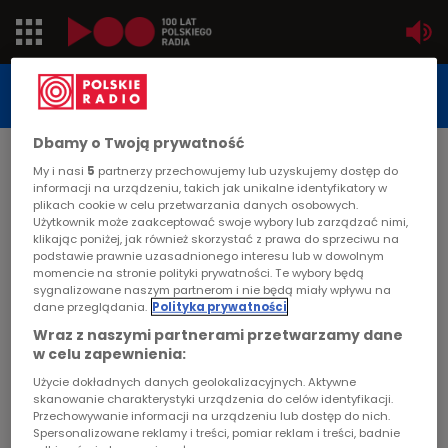
Jedynka
STUDIO REPORTAŻU
POLSKIEGO RADIA
Dwójka
Dbamy o Twoją prywatność
DATA PUBLIKACJI:
My i nasi
5
partnerzy przechowujemy lub uzyskujemy dostęp do
2001-10-04
Trójka
informacji na urządzeniu, takich jak unikalne identyfikatory w
plikach cookie w celu przetwarzania danych osobowych.
STRONA GŁÓWNA
>
ARTYKUŁ
Użytkownik może zaakceptować swoje wybory lub zarządzać nimi,
Czwórka
klikając poniżej, jak również skorzystać z prawa do sprzeciwu na
Bądź z nami
podstawie prawnie uzasadnionego interesu lub w dowolnym
momencie na stronie polityki prywatności. Te wybory będą
PR24
sygnalizowane naszym partnerom i nie będą miały wpływu na
STUDIO REPORTAŻU I DOKUMENTU
dane przeglądania.
Polityka prywatności
Poland
Wraz z naszymi partnerami przetwarzamy dane
w celu zapewnienia:
Kierowcy
Użycie dokładnych danych geolokalizacyjnych. Aktywne
Bądź z nami
skanowanie charakterystyki urządzenia do celów identyfikacji.
Przechowywanie informacji na urządzeniu lub dostęp do nich.
Dzieci
Spersonalizowane reklamy i treści, pomiar reklam i treści, badnie