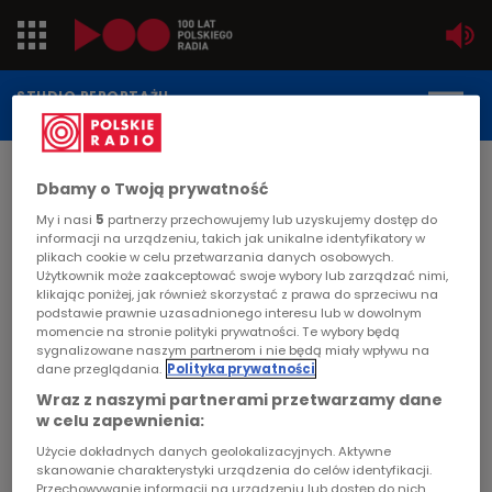
Jedynka
STUDIO REPORTAŻU
POLSKIEGO RADIA
Dwójka
DATA PUBLIKACJI:
Dbamy o Twoją prywatność
2009-02-06
Trójka
My i nasi
5
partnerzy przechowujemy lub uzyskujemy dostęp do
STRONA GŁÓWNA
>
ARTYKUŁ
informacji na urządzeniu, takich jak unikalne identyfikatory w
Czwórka
plikach cookie w celu przetwarzania danych osobowych.
Chcę być ojcem
Użytkownik może zaakceptować swoje wybory lub zarządzać nimi,
klikając poniżej, jak również skorzystać z prawa do sprzeciwu na
PR24
podstawie prawnie uzasadnionego interesu lub w dowolnym
STUDIO REPORTAŻU I DOKUMENTU
momencie na stronie polityki prywatności. Te wybory będą
sygnalizowane naszym partnerom i nie będą miały wpływu na
Poland
dane przeglądania.
Polityka prywatności
Wraz z naszymi partnerami przetwarzamy dane
Kierowcy
w celu zapewnienia:
Chcę być ojcem
Użycie dokładnych danych geolokalizacyjnych. Aktywne
Dzieci
skanowanie charakterystyki urządzenia do celów identyfikacji.
Przechowywanie informacji na urządzeniu lub dostęp do nich.