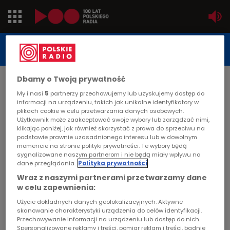
Jedynka
STUDIO REPORTAŻU
POLSKIEGO RADIA
Dwójka
Dbamy o Twoją prywatność
DATA PUBLIKACJI:
2009-05-18
Trójka
My i nasi
5
partnerzy przechowujemy lub uzyskujemy dostęp do
informacji na urządzeniu, takich jak unikalne identyfikatory w
STRONA GŁÓWNA
>
ARTYKUŁ
plikach cookie w celu przetwarzania danych osobowych.
Czwórka
Użytkownik może zaakceptować swoje wybory lub zarządzać nimi,
Dotyk
klikając poniżej, jak również skorzystać z prawa do sprzeciwu na
podstawie prawnie uzasadnionego interesu lub w dowolnym
PR24
momencie na stronie polityki prywatności. Te wybory będą
STUDIO REPORTAŻU I DOKUMENTU
sygnalizowane naszym partnerom i nie będą miały wpływu na
dane przeglądania.
Polityka prywatności
Poland
Wraz z naszymi partnerami przetwarzamy dane
w celu zapewnienia:
Kierowcy
Dotyk
Użycie dokładnych danych geolokalizacyjnych. Aktywne
skanowanie charakterystyki urządzenia do celów identyfikacji.
Dzieci
Przechowywanie informacji na urządzeniu lub dostęp do nich.
Spersonalizowane reklamy i treści, pomiar reklam i treści, badnie