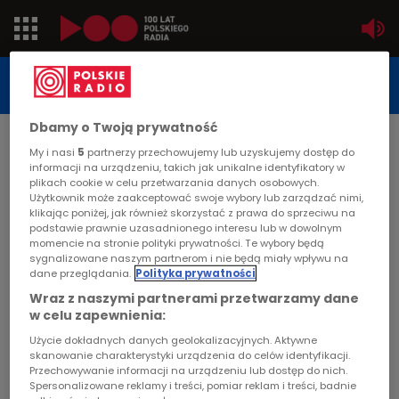
Jedynka
STUDIO REPORTAŻU
POLSKIEGO RADIA
Dwójka
Dbamy o Twoją prywatność
DATA PUBLIKACJI:
My i nasi
5
partnerzy przechowujemy lub uzyskujemy dostęp do
2002-02-12
Trójka
informacji na urządzeniu, takich jak unikalne identyfikatory w
plikach cookie w celu przetwarzania danych osobowych.
STRONA GŁÓWNA
>
ARTYKUŁ
Użytkownik może zaakceptować swoje wybory lub zarządzać nimi,
Czwórka
klikając poniżej, jak również skorzystać z prawa do sprzeciwu na
Dramat dwóch światów
podstawie prawnie uzasadnionego interesu lub w dowolnym
momencie na stronie polityki prywatności. Te wybory będą
PR24
sygnalizowane naszym partnerom i nie będą miały wpływu na
STUDIO REPORTAŻU I DOKUMENTU
dane przeglądania.
Polityka prywatności
Poland
Wraz z naszymi partnerami przetwarzamy dane
w celu zapewnienia:
Kierowcy
Użycie dokładnych danych geolokalizacyjnych. Aktywne
Dramat dwóch światów
skanowanie charakterystyki urządzenia do celów identyfikacji.
Przechowywanie informacji na urządzeniu lub dostęp do nich.
Dzieci
Spersonalizowane reklamy i treści, pomiar reklam i treści, badnie