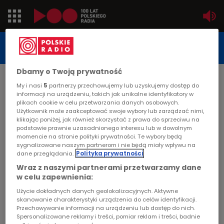
Jedynka
STUDIO REPORTAŻU
POLSKIEGO RADIA
Dwójka
Dbamy o Twoją prywatność
DATA PUBLIKACJI:
My i nasi
5
partnerzy przechowujemy lub uzyskujemy dostęp do
2000-09-16
Trójka
informacji na urządzeniu, takich jak unikalne identyfikatory w
plikach cookie w celu przetwarzania danych osobowych.
STRONA GŁÓWNA
>
ARTYKUŁ
Użytkownik może zaakceptować swoje wybory lub zarządzać nimi,
Czwórka
klikając poniżej, jak również skorzystać z prawa do sprzeciwu na
Dwa domy
podstawie prawnie uzasadnionego interesu lub w dowolnym
momencie na stronie polityki prywatności. Te wybory będą
PR24
sygnalizowane naszym partnerom i nie będą miały wpływu na
STUDIO REPORTAŻU I DOKUMENTU
dane przeglądania.
Polityka prywatności
Poland
Wraz z naszymi partnerami przetwarzamy dane
w celu zapewnienia:
Kierowcy
Użycie dokładnych danych geolokalizacyjnych. Aktywne
Dwa domy
skanowanie charakterystyki urządzenia do celów identyfikacji.
Przechowywanie informacji na urządzeniu lub dostęp do nich.
Dzieci
Spersonalizowane reklamy i treści, pomiar reklam i treści, badnie