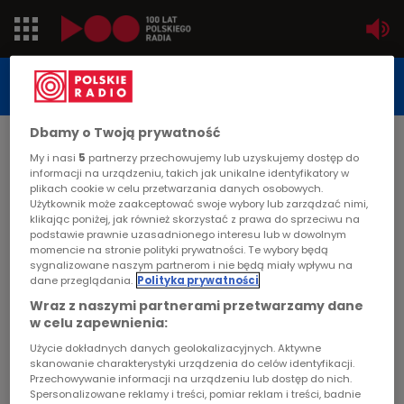
Jedynka
STUDIO REPORTAŻU
POLSKIEGO RADIA
Dwójka
Dbamy o Twoją prywatność
DATA PUBLIKACJI:
My i nasi
5
partnerzy przechowujemy lub uzyskujemy dostęp do
2013-01-25
Trójka
informacji na urządzeniu, takich jak unikalne identyfikatory w
STRONA GŁÓWNA
>
ARTYKUŁ
plikach cookie w celu przetwarzania danych osobowych.
Użytkownik może zaakceptować swoje wybory lub zarządzać nimi,
Czwórka
klikając poniżej, jak również skorzystać z prawa do sprzeciwu na
Ekologia - reintrodukcja
podstawie prawnie uzasadnionego interesu lub w dowolnym
momencie na stronie polityki prywatności. Te wybory będą
niedźwiedzia brunatnego
PR24
sygnalizowane naszym partnerom i nie będą miały wpływu na
dane przeglądania.
Polityka prywatności
Poland
STUDIO REPORTAŻU I DOKUMENTU
Wraz z naszymi partnerami przetwarzamy dane
w celu zapewnienia:
Kierowcy
Użycie dokładnych danych geolokalizacyjnych. Aktywne
skanowanie charakterystyki urządzenia do celów identyfikacji.
Ekologia - reintrodukcja niedźwiedzia
Przechowywanie informacji na urządzeniu lub dostęp do nich.
Dzieci
brunatnego
Spersonalizowane reklamy i treści, pomiar reklam i treści, badnie