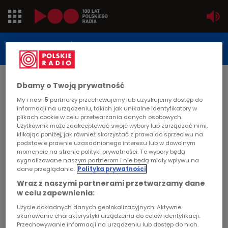
Jedynka
STUDIO REPORTAŻU
POLSKIEGO RADIA
Dwójka
DATA PUBLIKACJI:
Dbamy o Twoją prywatność
2004-08-16
Trójka
My i nasi
5
partnerzy przechowujemy lub uzyskujemy dostęp do
STRONA GŁÓWNA
>
ARTYKUŁ
informacji na urządzeniu, takich jak unikalne identyfikatory w
Czwórka
plikach cookie w celu przetwarzania danych osobowych.
Inwazja bobrów
Użytkownik może zaakceptować swoje wybory lub zarządzać nimi,
klikając poniżej, jak również skorzystać z prawa do sprzeciwu na
PR24
podstawie prawnie uzasadnionego interesu lub w dowolnym
momencie na stronie polityki prywatności. Te wybory będą
STUDIO REPORTAŻU I DOKUMENTU
sygnalizowane naszym partnerom i nie będą miały wpływu na
Poland
dane przeglądania.
Polityka prywatności
Wraz z naszymi partnerami przetwarzamy dane
Kierowcy
w celu zapewnienia:
Inwazja bobrów
Użycie dokładnych danych geolokalizacyjnych. Aktywne
skanowanie charakterystyki urządzenia do celów identyfikacji.
Dzieci
Przechowywanie informacji na urządzeniu lub dostęp do nich.