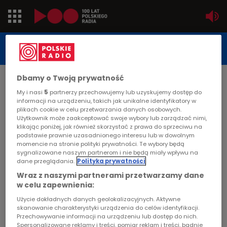
Jedynka
STUDIO REPORTAŻU
POLSKIEGO RADIA
Dwójka
Dbamy o Twoją prywatność
DATA PUBLIKACJI:
2011-01-18
Trójka
My i nasi
5
partnerzy przechowujemy lub uzyskujemy dostęp do
informacji na urządzeniu, takich jak unikalne identyfikatory w
STRONA GŁÓWNA
>
ARTYKUŁ
plikach cookie w celu przetwarzania danych osobowych.
Czwórka
Użytkownik może zaakceptować swoje wybory lub zarządzać nimi,
Inwestorzy społeczni
klikając poniżej, jak również skorzystać z prawa do sprzeciwu na
podstawie prawnie uzasadnionego interesu lub w dowolnym
PR24
momencie na stronie polityki prywatności. Te wybory będą
STUDIO REPORTAŻU I DOKUMENTU
sygnalizowane naszym partnerom i nie będą miały wpływu na
dane przeglądania.
Polityka prywatności
Poland
Wraz z naszymi partnerami przetwarzamy dane
w celu zapewnienia:
Kierowcy
Inwestorzy społeczni
Użycie dokładnych danych geolokalizacyjnych. Aktywne
skanowanie charakterystyki urządzenia do celów identyfikacji.
Dzieci
Przechowywanie informacji na urządzeniu lub dostęp do nich.
Spersonalizowane reklamy i treści, pomiar reklam i treści, badnie