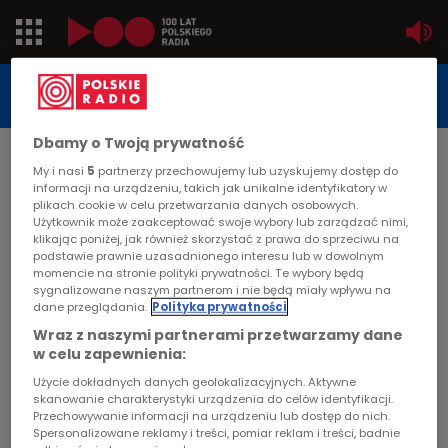
Jedynka
STUDIO REPORTAŻU
POLSKIEGO RADIA
Dwójka
Dbamy o Twoją prywatność
DATA PUBLIKACJI:
My i nasi
5
partnerzy przechowujemy lub uzyskujemy dostęp do
2010-08-09
Trójka
informacji na urządzeniu, takich jak unikalne identyfikatory w
plikach cookie w celu przetwarzania danych osobowych.
STRONA GŁÓWNA
>
ARTYKUŁ
Użytkownik może zaakceptować swoje wybory lub zarządzać nimi,
Czwórka
klikając poniżej, jak również skorzystać z prawa do sprzeciwu na
Kasia Sobczyk życie w transie
podstawie prawnie uzasadnionego interesu lub w dowolnym
momencie na stronie polityki prywatności. Te wybory będą
PR24
sygnalizowane naszym partnerom i nie będą miały wpływu na
STUDIO REPORTAŻU I DOKUMENTU
dane przeglądania.
Polityka prywatności
Poland
Wraz z naszymi partnerami przetwarzamy dane
w celu zapewnienia:
Kierowcy
Użycie dokładnych danych geolokalizacyjnych. Aktywne
Kasia Sobczyk życie w transie
skanowanie charakterystyki urządzenia do celów identyfikacji.
Przechowywanie informacji na urządzeniu lub dostęp do nich.
Dzieci
Spersonalizowane reklamy i treści, pomiar reklam i treści, badnie