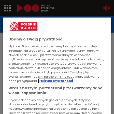
Jedynka
STUDIO REPORTAŻU
POLSKIEGO RADIA
Dwójka
Dbamy o Twoją prywatność
DATA PUBLIKACJI:
2009-10-02
Trójka
My i nasi
5
partnerzy przechowujemy lub uzyskujemy dostęp do
informacji na urządzeniu, takich jak unikalne identyfikatory w
STRONA GŁÓWNA
>
ARTYKUŁ
plikach cookie w celu przetwarzania danych osobowych.
Czwórka
Użytkownik może zaakceptować swoje wybory lub zarządzać nimi,
Kwidzyniacy
klikając poniżej, jak również skorzystać z prawa do sprzeciwu na
podstawie prawnie uzasadnionego interesu lub w dowolnym
PR24
momencie na stronie polityki prywatności. Te wybory będą
STUDIO REPORTAŻU I DOKUMENTU
sygnalizowane naszym partnerom i nie będą miały wpływu na
dane przeglądania.
Polityka prywatności
Poland
Wraz z naszymi partnerami przetwarzamy dane
w celu zapewnienia:
Kierowcy
Kwidzyniacy
Użycie dokładnych danych geolokalizacyjnych. Aktywne
skanowanie charakterystyki urządzenia do celów identyfikacji.
Dzieci
Przechowywanie informacji na urządzeniu lub dostęp do nich.
Spersonalizowane reklamy i treści, pomiar reklam i treści, badnie