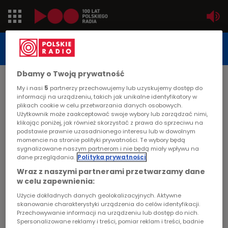
Jedynka
STUDIO REPORTAŻU
POLSKIEGO RADIA
Dwójka
Dbamy o Twoją prywatność
DATA PUBLIKACJI:
My i nasi
5
partnerzy przechowujemy lub uzyskujemy dostęp do
1999-10-03
Trójka
informacji na urządzeniu, takich jak unikalne identyfikatory w
STRONA GŁÓWNA
>
ARTYKUŁ
plikach cookie w celu przetwarzania danych osobowych.
Użytkownik może zaakceptować swoje wybory lub zarządzać nimi,
Czwórka
klikając poniżej, jak również skorzystać z prawa do sprzeciwu na
Ludzie z barytu
podstawie prawnie uzasadnionego interesu lub w dowolnym
momencie na stronie polityki prywatności. Te wybory będą
PR24
sygnalizowane naszym partnerom i nie będą miały wpływu na
STUDIO REPORTAŻU I DOKUMENTU
dane przeglądania.
Polityka prywatności
Poland
Wraz z naszymi partnerami przetwarzamy dane
w celu zapewnienia:
Kierowcy
Ludzie z barytu
Użycie dokładnych danych geolokalizacyjnych. Aktywne
skanowanie charakterystyki urządzenia do celów identyfikacji.
Przechowywanie informacji na urządzeniu lub dostęp do nich.
Dzieci
Spersonalizowane reklamy i treści, pomiar reklam i treści, badnie