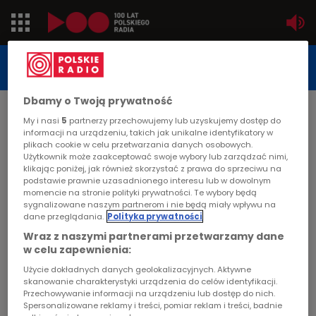
Jedynka
STUDIO REPORTAŻU
POLSKIEGO RADIA
Dwójka
Dbamy o Twoją prywatność
DATA PUBLIKACJI:
My i nasi
5
partnerzy przechowujemy lub uzyskujemy dostęp do
2000-01-24
Trójka
informacji na urządzeniu, takich jak unikalne identyfikatory w
plikach cookie w celu przetwarzania danych osobowych.
STRONA GŁÓWNA
>
ARTYKUŁ
Użytkownik może zaakceptować swoje wybory lub zarządzać nimi,
Czwórka
klikając poniżej, jak również skorzystać z prawa do sprzeciwu na
Malarz ,jego dom i jego ptaki
podstawie prawnie uzasadnionego interesu lub w dowolnym
momencie na stronie polityki prywatności. Te wybory będą
PR24
sygnalizowane naszym partnerom i nie będą miały wpływu na
STUDIO REPORTAŻU I DOKUMENTU
dane przeglądania.
Polityka prywatności
Poland
Wraz z naszymi partnerami przetwarzamy dane
w celu zapewnienia:
Kierowcy
Użycie dokładnych danych geolokalizacyjnych. Aktywne
Malarz ,jego dom i jego ptaki
skanowanie charakterystyki urządzenia do celów identyfikacji.
Przechowywanie informacji na urządzeniu lub dostęp do nich.
Dzieci
Spersonalizowane reklamy i treści, pomiar reklam i treści, badnie