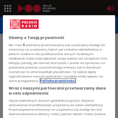
Jedynka
STUDIO REPORTAŻU
POLSKIEGO RADIA
Dwójka
Dbamy o Twoją prywatność
DATA PUBLIKACJI:
My i nasi
5
partnerzy przechowujemy lub uzyskujemy dostęp do
2002-10-16
Trójka
informacji na urządzeniu, takich jak unikalne identyfikatory w
plikach cookie w celu przetwarzania danych osobowych.
STRONA GŁÓWNA
>
ARTYKUŁ
Użytkownik może zaakceptować swoje wybory lub zarządzać nimi,
Czwórka
klikając poniżej, jak również skorzystać z prawa do sprzeciwu na
Misja
podstawie prawnie uzasadnionego interesu lub w dowolnym
momencie na stronie polityki prywatności. Te wybory będą
PR24
sygnalizowane naszym partnerom i nie będą miały wpływu na
STUDIO REPORTAŻU I DOKUMENTU
dane przeglądania.
Polityka prywatności
Poland
Wraz z naszymi partnerami przetwarzamy dane
w celu zapewnienia:
Kierowcy
Użycie dokładnych danych geolokalizacyjnych. Aktywne
Misja
skanowanie charakterystyki urządzenia do celów identyfikacji.
Przechowywanie informacji na urządzeniu lub dostęp do nich.
Dzieci
Spersonalizowane reklamy i treści, pomiar reklam i treści, badnie