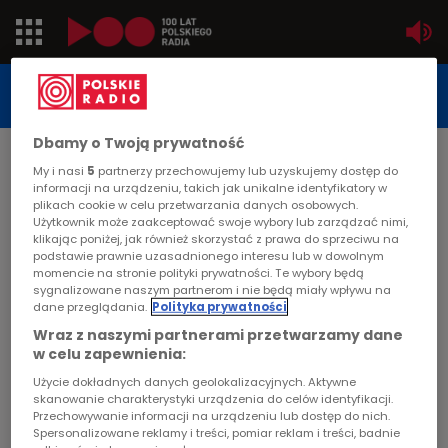
Jedynka
STUDIO REPORTAŻU
POLSKIEGO RADIA
Dwójka
Dbamy o Twoją prywatność
DATA PUBLIKACJI:
My i nasi
5
partnerzy przechowujemy lub uzyskujemy dostęp do
2002-10-16
Trójka
informacji na urządzeniu, takich jak unikalne identyfikatory w
plikach cookie w celu przetwarzania danych osobowych.
STRONA GŁÓWNA
>
ARTYKUŁ
Użytkownik może zaakceptować swoje wybory lub zarządzać nimi,
Czwórka
klikając poniżej, jak również skorzystać z prawa do sprzeciwu na
Misja
podstawie prawnie uzasadnionego interesu lub w dowolnym
momencie na stronie polityki prywatności. Te wybory będą
PR24
sygnalizowane naszym partnerom i nie będą miały wpływu na
STUDIO REPORTAŻU I DOKUMENTU
dane przeglądania.
Polityka prywatności
Poland
Wraz z naszymi partnerami przetwarzamy dane
w celu zapewnienia:
Kierowcy
Użycie dokładnych danych geolokalizacyjnych. Aktywne
Misja
skanowanie charakterystyki urządzenia do celów identyfikacji.
Przechowywanie informacji na urządzeniu lub dostęp do nich.
Dzieci
Spersonalizowane reklamy i treści, pomiar reklam i treści, badnie