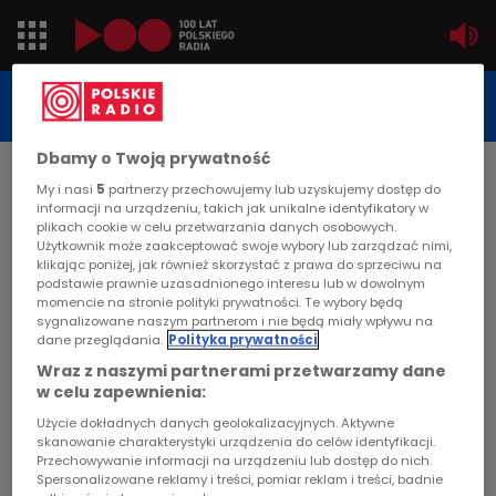
Jedynka
STUDIO REPORTAŻU
POLSKIEGO RADIA
Dwójka
Dbamy o Twoją prywatność
DATA PUBLIKACJI:
My i nasi
5
partnerzy przechowujemy lub uzyskujemy dostęp do
1985-09-27
Trójka
informacji na urządzeniu, takich jak unikalne identyfikatory w
plikach cookie w celu przetwarzania danych osobowych.
STRONA GŁÓWNA
>
ARTYKUŁ
Użytkownik może zaakceptować swoje wybory lub zarządzać nimi,
Czwórka
klikając poniżej, jak również skorzystać z prawa do sprzeciwu na
Moje Mazury
podstawie prawnie uzasadnionego interesu lub w dowolnym
momencie na stronie polityki prywatności. Te wybory będą
PR24
sygnalizowane naszym partnerom i nie będą miały wpływu na
STUDIO REPORTAŻU I DOKUMENTU
dane przeglądania.
Polityka prywatności
Poland
Wraz z naszymi partnerami przetwarzamy dane
w celu zapewnienia:
Kierowcy
Użycie dokładnych danych geolokalizacyjnych. Aktywne
Moje Mazury
skanowanie charakterystyki urządzenia do celów identyfikacji.
Przechowywanie informacji na urządzeniu lub dostęp do nich.
Dzieci
Spersonalizowane reklamy i treści, pomiar reklam i treści, badnie