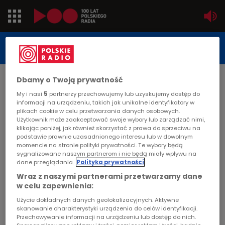
Jedynka
STUDIO REPORTAŻU
POLSKIEGO RADIA
Dwójka
Dbamy o Twoją prywatność
DATA PUBLIKACJI:
2004-12-05
Trójka
My i nasi
5
partnerzy przechowujemy lub uzyskujemy dostęp do
informacji na urządzeniu, takich jak unikalne identyfikatory w
STRONA GŁÓWNA
>
ARTYKUŁ
plikach cookie w celu przetwarzania danych osobowych.
Czwórka
Użytkownik może zaakceptować swoje wybory lub zarządzać nimi,
Moje, Twoje, Nasze: Gmina
klikając poniżej, jak również skorzystać z prawa do sprzeciwu na
podstawie prawnie uzasadnionego interesu lub w dowolnym
Różan
PR24
momencie na stronie polityki prywatności. Te wybory będą
sygnalizowane naszym partnerom i nie będą miały wpływu na
dane przeglądania.
Polityka prywatności
Poland
STUDIO REPORTAŻU I DOKUMENTU
Wraz z naszymi partnerami przetwarzamy dane
w celu zapewnienia:
Kierowcy
Użycie dokładnych danych geolokalizacyjnych. Aktywne
skanowanie charakterystyki urządzenia do celów identyfikacji.
Moje, Twoje, Nasze: Gmina Różan
Dzieci
Przechowywanie informacji na urządzeniu lub dostęp do nich.