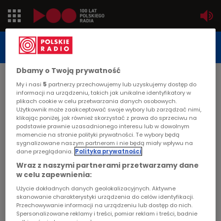
Jedynka
STUDIO REPORTAŻU
POLSKIEGO RADIA
Dwójka
Dbamy o Twoją prywatność
DATA PUBLIKACJI:
My i nasi
5
partnerzy przechowujemy lub uzyskujemy dostęp do
2001-04-27
Trójka
informacji na urządzeniu, takich jak unikalne identyfikatory w
plikach cookie w celu przetwarzania danych osobowych.
STRONA GŁÓWNA
>
ARTYKUŁ
Użytkownik może zaakceptować swoje wybory lub zarządzać nimi,
Czwórka
klikając poniżej, jak również skorzystać z prawa do sprzeciwu na
Na ziemi ojców
podstawie prawnie uzasadnionego interesu lub w dowolnym
momencie na stronie polityki prywatności. Te wybory będą
PR24
sygnalizowane naszym partnerom i nie będą miały wpływu na
STUDIO REPORTAŻU I DOKUMENTU
dane przeglądania.
Polityka prywatności
Poland
Wraz z naszymi partnerami przetwarzamy dane
w celu zapewnienia:
Kierowcy
Użycie dokładnych danych geolokalizacyjnych. Aktywne
Na ziemi ojców
skanowanie charakterystyki urządzenia do celów identyfikacji.
Przechowywanie informacji na urządzeniu lub dostęp do nich.
Dzieci
Spersonalizowane reklamy i treści, pomiar reklam i treści, badnie