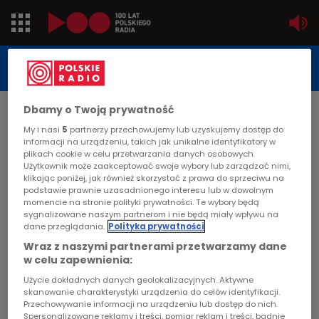
Jedynka
STUDIO REPORTAŻU
POLSKIEGO RADIA
Dwójka
Dbamy o Twoją prywatność
DATA PUBLIKACJI:
2004-04-20
Trójka
My i nasi
5
partnerzy przechowujemy lub uzyskujemy dostęp do
informacji na urządzeniu, takich jak unikalne identyfikatory w
STRONA GŁÓWNA
>
ARTYKUŁ
plikach cookie w celu przetwarzania danych osobowych.
Czwórka
Użytkownik może zaakceptować swoje wybory lub zarządzać nimi,
Nasze afrykańskie dzieci
klikając poniżej, jak również skorzystać z prawa do sprzeciwu na
podstawie prawnie uzasadnionego interesu lub w dowolnym
PR24
momencie na stronie polityki prywatności. Te wybory będą
STUDIO REPORTAŻU I DOKUMENTU
sygnalizowane naszym partnerom i nie będą miały wpływu na
dane przeglądania.
Polityka prywatności
Poland
Wraz z naszymi partnerami przetwarzamy dane
w celu zapewnienia:
Kierowcy
Nasze afrykańskie dzieci
Użycie dokładnych danych geolokalizacyjnych. Aktywne
skanowanie charakterystyki urządzenia do celów identyfikacji.
Dzieci
Przechowywanie informacji na urządzeniu lub dostęp do nich.
Spersonalizowane reklamy i treści, pomiar reklam i treści, badnie