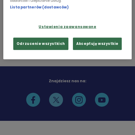
Kim są negocjatorzy policyjni w Polsce, jakimi
odbiorców i ulepszanie usług.
Lista partnerów (dostawców)
Chopin
cechami charakteru powinni się charakteryzować, w
jakich sytuacjach ich pomoc jest niezbędna? Mówią
Podcasty
Ustawienia zaawansowane
o tym oni sami, pracownicy Zarządu Operacji
Antyterrorystycznych Komendy Głównej Policji.
Odrzucenie wszystkich
Akceptuję wszystkie
Znajdziesz nas na: