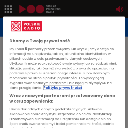
Jedynka
STUDIO REPORTAŻU
POLSKIEGO RADIA
Dwójka
Dbamy o Twoją prywatność
DATA PUBLIKACJI:
My i nasi
5
partnerzy przechowujemy lub uzyskujemy dostęp do
2002-01-03
Trójka
informacji na urządzeniu, takich jak unikalne identyfikatory w
plikach cookie w celu przetwarzania danych osobowych.
STRONA GŁÓWNA
>
ARTYKUŁ
Użytkownik może zaakceptować swoje wybory lub zarządzać nimi,
Czwórka
klikając poniżej, jak również skorzystać z prawa do sprzeciwu na
Nie denerwuj się, pisz raport
podstawie prawnie uzasadnionego interesu lub w dowolnym
momencie na stronie polityki prywatności. Te wybory będą
PR24
sygnalizowane naszym partnerom i nie będą miały wpływu na
STUDIO REPORTAŻU I DOKUMENTU
dane przeglądania.
Polityka prywatności
Poland
Wraz z naszymi partnerami przetwarzamy dane
w celu zapewnienia:
Kierowcy
Użycie dokładnych danych geolokalizacyjnych. Aktywne
Nie denerwuj się, pisz raport
skanowanie charakterystyki urządzenia do celów identyfikacji.
Przechowywanie informacji na urządzeniu lub dostęp do nich.
Dzieci
Spersonalizowane reklamy i treści, pomiar reklam i treści, badnie