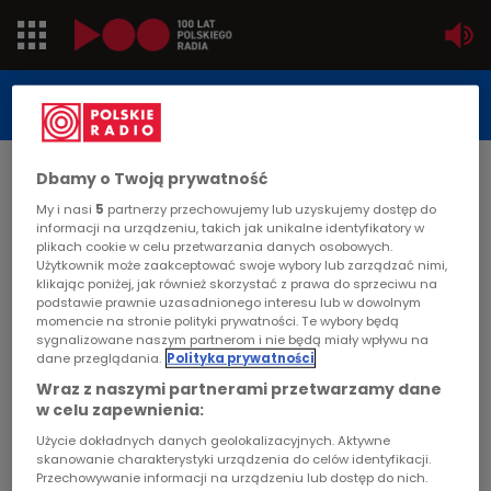
Jedynka
STUDIO REPORTAŻU
POLSKIEGO RADIA
Dwójka
DATA PUBLIKACJI:
Dbamy o Twoją prywatność
2011-06-07
Trójka
My i nasi
5
partnerzy przechowujemy lub uzyskujemy dostęp do
STRONA GŁÓWNA
>
ARTYKUŁ
informacji na urządzeniu, takich jak unikalne identyfikatory w
plikach cookie w celu przetwarzania danych osobowych.
Czwórka
Użytkownik może zaakceptować swoje wybory lub zarządzać nimi,
Pana Jana umowa z Bogiem
klikając poniżej, jak również skorzystać z prawa do sprzeciwu na
podstawie prawnie uzasadnionego interesu lub w dowolnym
PR24
momencie na stronie polityki prywatności. Te wybory będą
STUDIO REPORTAŻU I DOKUMENTU
sygnalizowane naszym partnerom i nie będą miały wpływu na
dane przeglądania.
Polityka prywatności
Poland
Wraz z naszymi partnerami przetwarzamy dane
w celu zapewnienia:
Kierowcy
Pana Jana umowa z Bogiem
Użycie dokładnych danych geolokalizacyjnych. Aktywne
skanowanie charakterystyki urządzenia do celów identyfikacji.
Dzieci
Przechowywanie informacji na urządzeniu lub dostęp do nich.