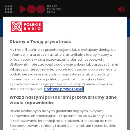
Jedynka
STUDIO REPORTAŻU
POLSKIEGO RADIA
Dwójka
Dbamy o Twoją prywatność
DATA PUBLIKACJI:
My i nasi
5
partnerzy przechowujemy lub uzyskujemy dostęp do
2001-10-24
Trójka
informacji na urządzeniu, takich jak unikalne identyfikatory w
plikach cookie w celu przetwarzania danych osobowych.
STRONA GŁÓWNA
>
ARTYKUŁ
Użytkownik może zaakceptować swoje wybory lub zarządzać nimi,
Czwórka
klikając poniżej, jak również skorzystać z prawa do sprzeciwu na
Pani Zosia od ptaków
podstawie prawnie uzasadnionego interesu lub w dowolnym
momencie na stronie polityki prywatności. Te wybory będą
PR24
sygnalizowane naszym partnerom i nie będą miały wpływu na
STUDIO REPORTAŻU I DOKUMENTU
dane przeglądania.
Polityka prywatności
Poland
Wraz z naszymi partnerami przetwarzamy dane
w celu zapewnienia:
Kierowcy
Użycie dokładnych danych geolokalizacyjnych. Aktywne
Pani Zosia od ptaków
skanowanie charakterystyki urządzenia do celów identyfikacji.
Przechowywanie informacji na urządzeniu lub dostęp do nich.
Dzieci
Spersonalizowane reklamy i treści, pomiar reklam i treści, badnie