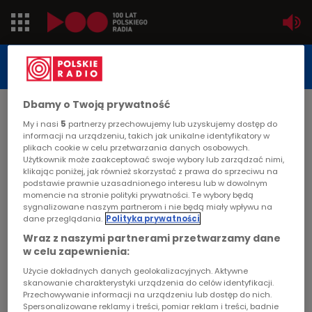
Jedynka
STUDIO REPORTAŻU
POLSKIEGO RADIA
Dwójka
Dbamy o Twoją prywatność
DATA PUBLIKACJI:
My i nasi
5
partnerzy przechowujemy lub uzyskujemy dostęp do
2001-11-22
Trójka
informacji na urządzeniu, takich jak unikalne identyfikatory w
STRONA GŁÓWNA
>
ARTYKUŁ
plikach cookie w celu przetwarzania danych osobowych.
Użytkownik może zaakceptować swoje wybory lub zarządzać nimi,
Czwórka
Po cichu każe żyć
klikając poniżej, jak również skorzystać z prawa do sprzeciwu na
podstawie prawnie uzasadnionego interesu lub w dowolnym
PR24
momencie na stronie polityki prywatności. Te wybory będą
sygnalizowane naszym partnerom i nie będą miały wpływu na
STUDIO REPORTAŻU I DOKUMENTU
dane przeglądania.
Polityka prywatności
Poland
Wraz z naszymi partnerami przetwarzamy dane
w celu zapewnienia:
Kierowcy
Po cichu każe żyć
Użycie dokładnych danych geolokalizacyjnych. Aktywne
skanowanie charakterystyki urządzenia do celów identyfikacji.
Przechowywanie informacji na urządzeniu lub dostęp do nich.
Dzieci
Spersonalizowane reklamy i treści, pomiar reklam i treści, badnie