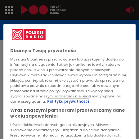
Jedynka
STUDIO REPORTAŻU
POLSKIEGO RADIA
Dwójka
Dbamy o Twoją prywatność
DATA PUBLIKACJI:
2006-11-01
Trójka
My i nasi
5
partnerzy przechowujemy lub uzyskujemy dostęp do
STRONA GŁÓWNA
>
ARTYKUŁ
informacji na urządzeniu, takich jak unikalne identyfikatory w
plikach cookie w celu przetwarzania danych osobowych.
Czwórka
Użytkownik może zaakceptować swoje wybory lub zarządzać nimi,
Pogodny anioł śmierci
klikając poniżej, jak również skorzystać z prawa do sprzeciwu na
podstawie prawnie uzasadnionego interesu lub w dowolnym
PR24
momencie na stronie polityki prywatności. Te wybory będą
STUDIO REPORTAŻU I DOKUMENTU
sygnalizowane naszym partnerom i nie będą miały wpływu na
dane przeglądania.
Polityka prywatności
Poland
Wraz z naszymi partnerami przetwarzamy dane
w celu zapewnienia:
Kierowcy
Pogodny anioł śmierci
Użycie dokładnych danych geolokalizacyjnych. Aktywne
skanowanie charakterystyki urządzenia do celów identyfikacji.
Dzieci
Przechowywanie informacji na urządzeniu lub dostęp do nich.