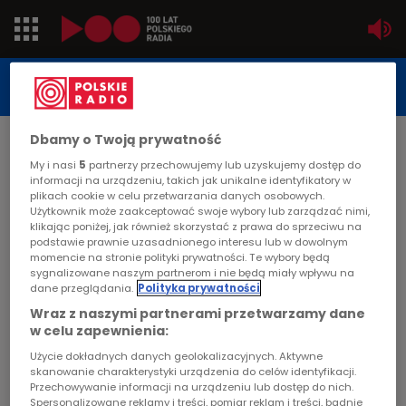
Jedynka
STUDIO REPORTAŻU
POLSKIEGO RADIA
Dwójka
Dbamy o Twoją prywatność
DATA PUBLIKACJI:
2001-11-21
Trójka
My i nasi
5
partnerzy przechowujemy lub uzyskujemy dostęp do
informacji na urządzeniu, takich jak unikalne identyfikatory w
STRONA GŁÓWNA
>
ARTYKUŁ
plikach cookie w celu przetwarzania danych osobowych.
Czwórka
Użytkownik może zaakceptować swoje wybory lub zarządzać nimi,
Porażki to też są zwycięstwa
klikając poniżej, jak również skorzystać z prawa do sprzeciwu na
podstawie prawnie uzasadnionego interesu lub w dowolnym
PR24
momencie na stronie polityki prywatności. Te wybory będą
STUDIO REPORTAŻU I DOKUMENTU
sygnalizowane naszym partnerom i nie będą miały wpływu na
dane przeglądania.
Polityka prywatności
Poland
Wraz z naszymi partnerami przetwarzamy dane
w celu zapewnienia:
Kierowcy
Porażki to też są zwycięstwa
Użycie dokładnych danych geolokalizacyjnych. Aktywne
skanowanie charakterystyki urządzenia do celów identyfikacji.
Dzieci
Przechowywanie informacji na urządzeniu lub dostęp do nich.
Spersonalizowane reklamy i treści, pomiar reklam i treści, badnie