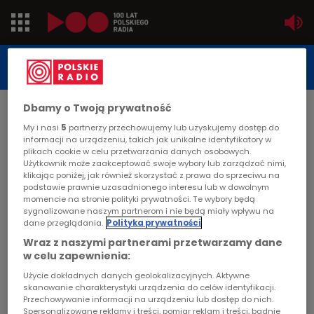
Jedynka
STUDIO REPORTAŻU
POLSKIEGO RADIA
Dwójka
Dbamy o Twoją prywatność
DATA PUBLIKACJI:
2001-07-26
Trójka
My i nasi
5
partnerzy przechowujemy lub uzyskujemy dostęp do
informacji na urządzeniu, takich jak unikalne identyfikatory w
STRONA GŁÓWNA
>
ARTYKUŁ
plikach cookie w celu przetwarzania danych osobowych.
Czwórka
Użytkownik może zaakceptować swoje wybory lub zarządzać nimi,
Przebudzenie
klikając poniżej, jak również skorzystać z prawa do sprzeciwu na
podstawie prawnie uzasadnionego interesu lub w dowolnym
PR24
momencie na stronie polityki prywatności. Te wybory będą
STUDIO REPORTAŻU I DOKUMENTU
sygnalizowane naszym partnerom i nie będą miały wpływu na
dane przeglądania.
Polityka prywatności
Poland
Wraz z naszymi partnerami przetwarzamy dane
w celu zapewnienia:
Kierowcy
Przebudzenie
Użycie dokładnych danych geolokalizacyjnych. Aktywne
skanowanie charakterystyki urządzenia do celów identyfikacji.
Dzieci
Przechowywanie informacji na urządzeniu lub dostęp do nich.
Spersonalizowane reklamy i treści, pomiar reklam i treści, badnie