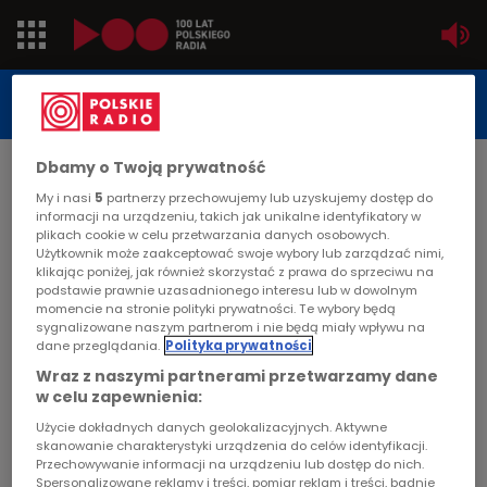
Jedynka
STUDIO REPORTAŻU
POLSKIEGO RADIA
Dwójka
Dbamy o Twoją prywatność
DATA PUBLIKACJI:
2003-10-14
Trójka
My i nasi
5
partnerzy przechowujemy lub uzyskujemy dostęp do
informacji na urządzeniu, takich jak unikalne identyfikatory w
STRONA GŁÓWNA
>
ARTYKUŁ
plikach cookie w celu przetwarzania danych osobowych.
Czwórka
Użytkownik może zaakceptować swoje wybory lub zarządzać nimi,
SP 3 Janina Halina Karol
klikając poniżej, jak również skorzystać z prawa do sprzeciwu na
podstawie prawnie uzasadnionego interesu lub w dowolnym
PR24
momencie na stronie polityki prywatności. Te wybory będą
STUDIO REPORTAŻU I DOKUMENTU
sygnalizowane naszym partnerom i nie będą miały wpływu na
dane przeglądania.
Polityka prywatności
Poland
Wraz z naszymi partnerami przetwarzamy dane
w celu zapewnienia:
Kierowcy
SP 3 Janina Halina Karol
Użycie dokładnych danych geolokalizacyjnych. Aktywne
skanowanie charakterystyki urządzenia do celów identyfikacji.
Dzieci
Przechowywanie informacji na urządzeniu lub dostęp do nich.
Spersonalizowane reklamy i treści, pomiar reklam i treści, badnie