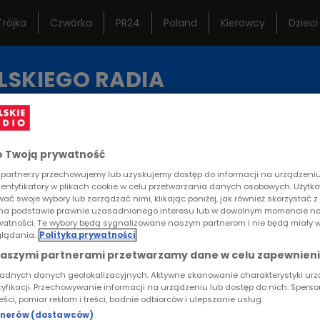
Trójka
Czwórka
PR24
Poland
Kierowcy
Dzieci
ternetowe
Studio Reportażu
Ramó
LSKIEGO RADIA
Polskiego Radia
istoryczne
Teatr Polskiego Radia
Często
KA
REPORTAŻE
KONTAKT
Orkiestra Polskiego
Lektur
 Twoją prywatność
Radia w Warszawie
partnerzy przechowujemy lub uzyskujemy dostęp do informacji na urządzeniu,
dentyfikatory w plikach cookie w celu przetwarzania danych osobowych. Użytk
RTYKUŁ
ać swoje wybory lub zarządzać nimi, klikając poniżej, jak również skorzystać 
na podstawie prawnie uzasadnionego interesu lub w dowolnym momencie na
a serc
rywatności. Te wybory będą sygnalizowane naszym partnerom i nie będą miały 
lądania.
Polityka prywatności
naszymi partnerami przetwarzamy dane w celu zapewnieni
I DOKUMENTU
ładnych danych geolokalizacyjnych. Aktywne skanowanie charakterystyki ur
tyfikacji. Przechowywanie informacji na urządzeniu lub dostęp do nich. Spers
reści, pomiar reklam i treści, badnie odbiorców i ulepszanie usług.
rtnerów (dostawców)
Symfonia serc