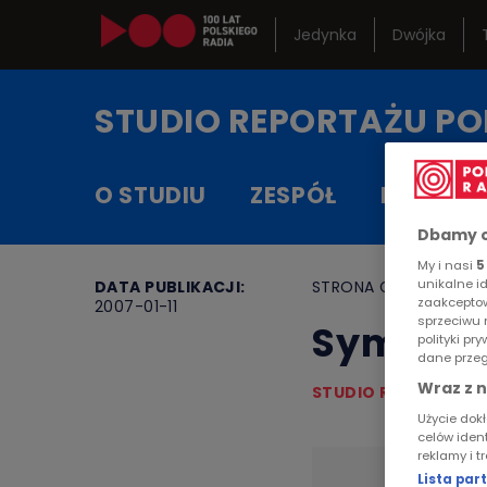
Jedynka
Dwójka
Kanały in
STUDIO REPORTAŻU
PO
Serwisy h
O STUDIU
ZESPÓŁ
RAMÓW
RCKL
Dbamy o
My i nasi
5
unikalne i
DATA PUBLIKACJI:
STRONA GŁÓWNA
>
A
zaakceptow
2007-01-11
sprzeciwu 
Symfoni
polityki p
dane przeg
Wraz z 
STUDIO REPORTAŻU 
Użycie dok
celów iden
reklamy i t
Lista pa