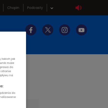
Chopin
Podcasty
wka
Sklep
tliwości
Szkolenia
y do słuchania
Akademia radiowa
 takich jak
ownik może
z prawa do
 stronie
wpływu na
a:
ządzenia do
onalizowane