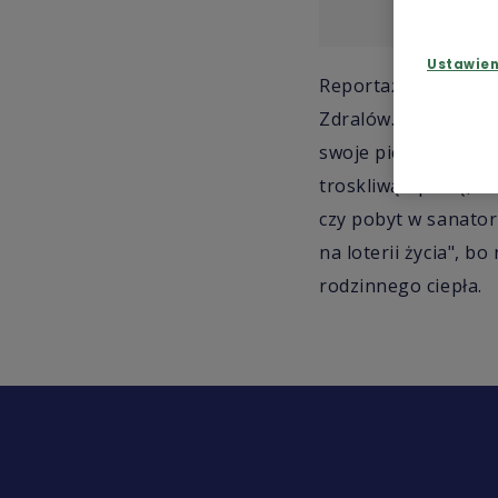
Ustawie
Reportaż poświęcon
Zdralów. Obecnie wy
swoje pierwsze chwi
troskliwą opieką, za
czy pobyt w sanatori
na loterii życia", 
rodzinnego ciepła.