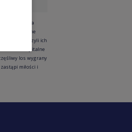
 przez państwa
 Wspominają one
 którzy otoczyli ich
h leczenie szpitalne
częśliwy los wygrany
astąpi miłości i