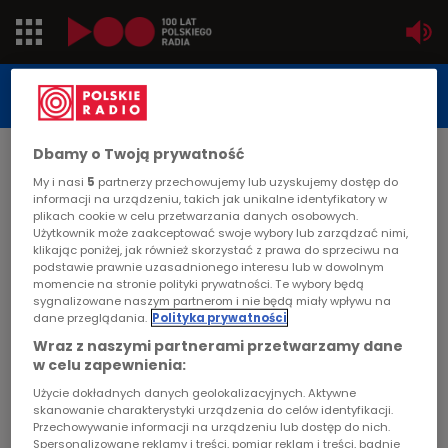
Jedynka
STUDIO REPORTAŻU
POLSKIEGO RADIA
Dwójka
Dbamy o Twoją prywatność
DATA PUBLIKACJI:
2006-09-06
Trójka
My i nasi
5
partnerzy przechowujemy lub uzyskujemy dostęp do
informacji na urządzeniu, takich jak unikalne identyfikatory w
STRONA GŁÓWNA
>
ARTYKUŁ
plikach cookie w celu przetwarzania danych osobowych.
Czwórka
Użytkownik może zaakceptować swoje wybory lub zarządzać nimi,
Szansa
klikając poniżej, jak również skorzystać z prawa do sprzeciwu na
podstawie prawnie uzasadnionego interesu lub w dowolnym
PR24
momencie na stronie polityki prywatności. Te wybory będą
STUDIO REPORTAŻU I DOKUMENTU
sygnalizowane naszym partnerom i nie będą miały wpływu na
dane przeglądania.
Polityka prywatności
Poland
Wraz z naszymi partnerami przetwarzamy dane
w celu zapewnienia:
Kierowcy
Szansa
Użycie dokładnych danych geolokalizacyjnych. Aktywne
skanowanie charakterystyki urządzenia do celów identyfikacji.
Dzieci
Przechowywanie informacji na urządzeniu lub dostęp do nich.
Spersonalizowane reklamy i treści, pomiar reklam i treści, badnie