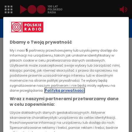
Jedynka
STUDIO REPORTAŻU
POLSKIEGO RADIA
Dwójka
Dbamy o Twoją prywatność
DATA PUBLIKACJI:
My i nasi
5
partnerzy przechowujemy lub uzyskujemy dostęp do
2000-08-04
Trójka
informacji na urządzeniu, takich jak unikalne identyfikatory w
plikach cookie w celu przetwarzania danych osobowych.
STRONA GŁÓWNA
>
ARTYKUŁ
Użytkownik może zaakceptować swoje wybory lub zarządzać nimi,
Czwórka
klikając poniżej, jak również skorzystać z prawa do sprzeciwu na
Tum i Tam
podstawie prawnie uzasadnionego interesu lub w dowolnym
momencie na stronie polityki prywatności. Te wybory będą
PR24
sygnalizowane naszym partnerom i nie będą miały wpływu na
STUDIO REPORTAŻU I DOKUMENTU
dane przeglądania.
Polityka prywatności
Poland
Wraz z naszymi partnerami przetwarzamy dane
w celu zapewnienia:
Kierowcy
Użycie dokładnych danych geolokalizacyjnych. Aktywne
Tum i Tam
skanowanie charakterystyki urządzenia do celów identyfikacji.
Przechowywanie informacji na urządzeniu lub dostęp do nich.
Dzieci
Spersonalizowane reklamy i treści, pomiar reklam i treści, badnie