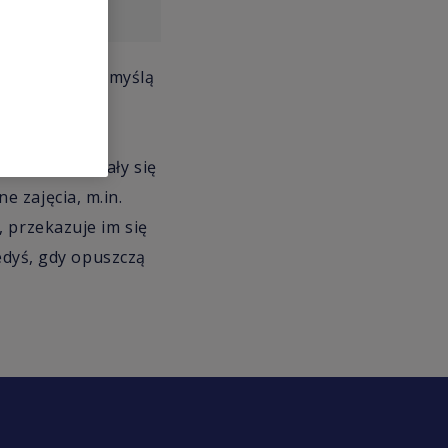
iżej 30 lat. Z myślą
y - droga do
e wzorce
tu, które stały się
 zajęcia, m.in.
 przekazuje im się
iedyś, gdy opuszczą