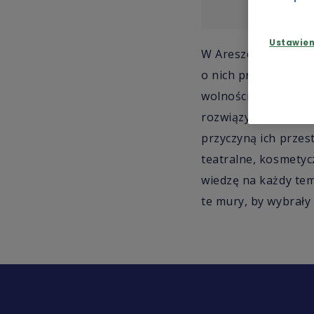
Ustawie
W Areszcie Śledczym 
o nich prowadzony j
wolności". Większoś
rozwiązywania probl
przyczyną ich przes
teatralne, kosmetyc
wiedzę na każdy tema
te mury, by wybrały 