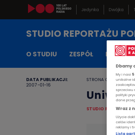
Jedynka
Dwójka
Kanały in
STUDIO REPORTAŻU
PO
Serwisy h
O STUDIU
ZESPÓŁ
RAMÓW
RCKL
Dbamy o
My i nasi
5
DATA PUBLIKACJI:
STRONA GŁÓWNA
>
A
unikalne i
2007-01-16
zaakceptow
sprzeciwu 
Uniwers
polityki p
dane przeg
Wraz z 
STUDIO REPORTAŻU 
Użycie dok
celów iden
reklamy i t
Lista pa