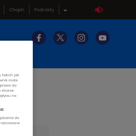
Chopin
Podcasty
wka
Sklep
tliwości
Szkolenia
y do słuchania
Akademia radiowa
 takich jak
ownik może
z prawa do
 stronie
wpływu na
a:
ządzenia do
onalizowane