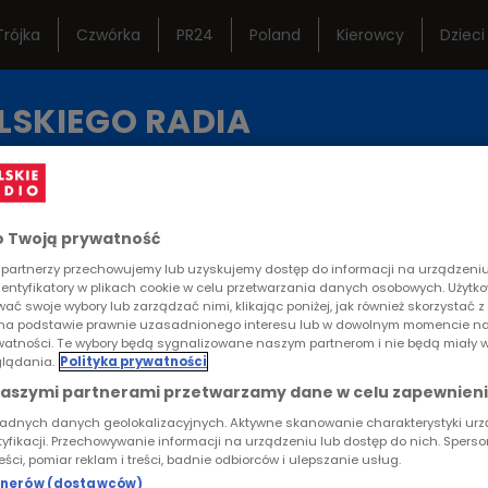
Trójka
Czwórka
PR24
Poland
Kierowcy
Dzieci
ternetowe
Studio Reportażu
Ramó
LSKIEGO RADIA
Polskiego Radia
istoryczne
Teatr Polskiego Radia
Często
KA
REPORTAŻE
KONTAKT
Orkiestra Polskiego
Lektur
Radia w Warszawie
 Twoją prywatność
partnerzy przechowujemy lub uzyskujemy dostęp do informacji na urządzeniu,
RTYKUŁ
dentyfikatory w plikach cookie w celu przetwarzania danych osobowych. Użytk
ać swoje wybory lub zarządzać nimi, klikając poniżej, jak również skorzystać 
na podstawie prawnie uzasadnionego interesu lub w dowolnym momencie na
ytet więzienny
rywatności. Te wybory będą sygnalizowane naszym partnerom i nie będą miały 
lądania.
Polityka prywatności
naszymi partnerami przetwarzamy dane w celu zapewnieni
I DOKUMENTU
ładnych danych geolokalizacyjnych. Aktywne skanowanie charakterystyki ur
tyfikacji. Przechowywanie informacji na urządzeniu lub dostęp do nich. Spers
reści, pomiar reklam i treści, badnie odbiorców i ulepszanie usług.
rtnerów (dostawców)
Uniwersytet więzienny