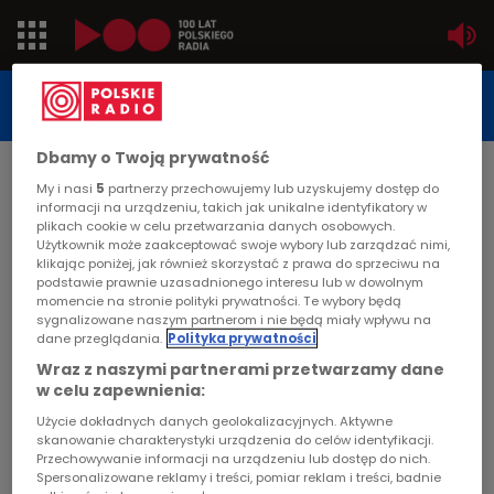
Jedynka
STUDIO REPORTAŻU
POLSKIEGO RADIA
Dwójka
Dbamy o Twoją prywatność
DATA PUBLIKACJI:
My i nasi
5
partnerzy przechowujemy lub uzyskujemy dostęp do
2004-12-16
Trójka
informacji na urządzeniu, takich jak unikalne identyfikatory w
plikach cookie w celu przetwarzania danych osobowych.
STRONA GŁÓWNA
>
ARTYKUŁ
Użytkownik może zaakceptować swoje wybory lub zarządzać nimi,
Czwórka
klikając poniżej, jak również skorzystać z prawa do sprzeciwu na
Uwolnić karpia
podstawie prawnie uzasadnionego interesu lub w dowolnym
momencie na stronie polityki prywatności. Te wybory będą
PR24
sygnalizowane naszym partnerom i nie będą miały wpływu na
STUDIO REPORTAŻU I DOKUMENTU
dane przeglądania.
Polityka prywatności
Poland
Wraz z naszymi partnerami przetwarzamy dane
w celu zapewnienia:
Kierowcy
Użycie dokładnych danych geolokalizacyjnych. Aktywne
Uwolnić karpia
skanowanie charakterystyki urządzenia do celów identyfikacji.
Przechowywanie informacji na urządzeniu lub dostęp do nich.
Dzieci
Spersonalizowane reklamy i treści, pomiar reklam i treści, badnie