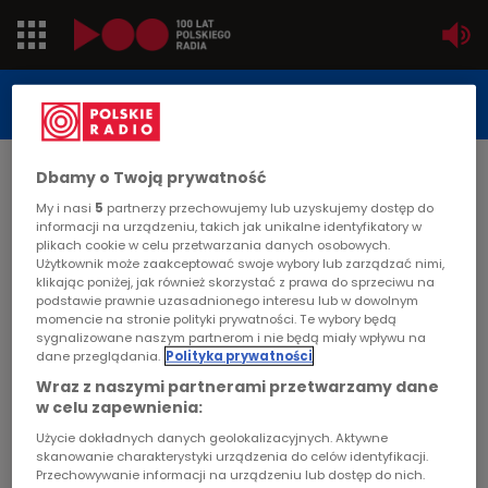
Jedynka
STUDIO REPORTAŻU
POLSKIEGO RADIA
Dwójka
DATA PUBLIKACJI:
Dbamy o Twoją prywatność
2004-06-18
Trójka
My i nasi
5
partnerzy przechowujemy lub uzyskujemy dostęp do
STRONA GŁÓWNA
>
ARTYKUŁ
informacji na urządzeniu, takich jak unikalne identyfikatory w
plikach cookie w celu przetwarzania danych osobowych.
Czwórka
Użytkownik może zaakceptować swoje wybory lub zarządzać nimi,
W krainie Wikingów i Wenedów
klikając poniżej, jak również skorzystać z prawa do sprzeciwu na
podstawie prawnie uzasadnionego interesu lub w dowolnym
PR24
momencie na stronie polityki prywatności. Te wybory będą
STUDIO REPORTAŻU I DOKUMENTU
sygnalizowane naszym partnerom i nie będą miały wpływu na
dane przeglądania.
Polityka prywatności
Poland
Wraz z naszymi partnerami przetwarzamy dane
w celu zapewnienia:
Kierowcy
W krainie Wikingów i Wenedów
Użycie dokładnych danych geolokalizacyjnych. Aktywne
skanowanie charakterystyki urządzenia do celów identyfikacji.
Dzieci
Przechowywanie informacji na urządzeniu lub dostęp do nich.