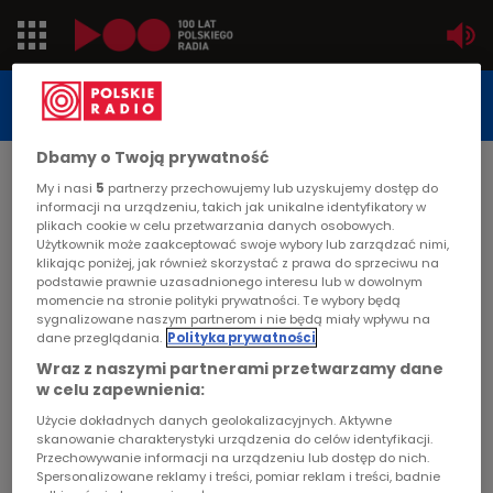
Jedynka
STUDIO REPORTAŻU
POLSKIEGO RADIA
Dwójka
Dbamy o Twoją prywatność
DATA PUBLIKACJI:
My i nasi
5
partnerzy przechowujemy lub uzyskujemy dostęp do
2000-08-30
Trójka
informacji na urządzeniu, takich jak unikalne identyfikatory w
plikach cookie w celu przetwarzania danych osobowych.
STRONA GŁÓWNA
>
ARTYKUŁ
Użytkownik może zaakceptować swoje wybory lub zarządzać nimi,
Czwórka
klikając poniżej, jak również skorzystać z prawa do sprzeciwu na
Zawód dzielnicowy
podstawie prawnie uzasadnionego interesu lub w dowolnym
momencie na stronie polityki prywatności. Te wybory będą
PR24
sygnalizowane naszym partnerom i nie będą miały wpływu na
STUDIO REPORTAŻU I DOKUMENTU
dane przeglądania.
Polityka prywatności
Poland
Wraz z naszymi partnerami przetwarzamy dane
w celu zapewnienia:
Kierowcy
Użycie dokładnych danych geolokalizacyjnych. Aktywne
Zawód dzielnicowy
skanowanie charakterystyki urządzenia do celów identyfikacji.
Przechowywanie informacji na urządzeniu lub dostęp do nich.
Dzieci
Spersonalizowane reklamy i treści, pomiar reklam i treści, badnie