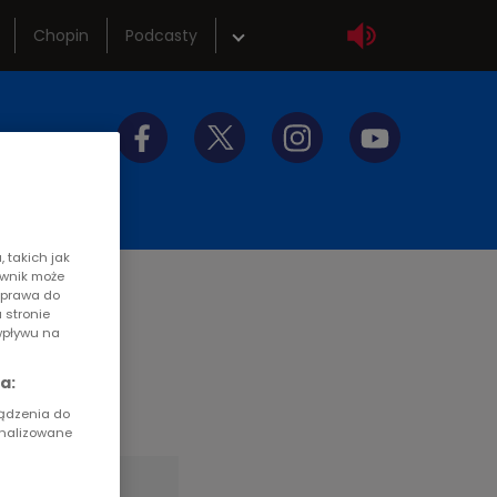
Chopin
Podcasty
wka
Sklep
tliwości
Szkolenia
y do słuchania
Akademia radiowa
 takich jak
ownik może
z prawa do
 stronie
wpływu na
a:
ządzenia do
onalizowane