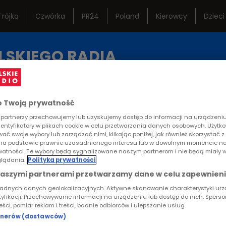
Trójka
Czwórka
PR24
Poland
Kierowcy
Dzieci
ternetowe
Studio Reportażu
Ramó
LSKIEGO RADIA
Polskiego Radia
istoryczne
Teatr Polskiego Radia
Często
KA
REPORTAŻE
KONTAKT
Orkiestra Polskiego
Lektur
 Twoją prywatność
Radia w Warszawie
partnerzy przechowujemy lub uzyskujemy dostęp do informacji na urządzeniu,
dentyfikatory w plikach cookie w celu przetwarzania danych osobowych. Użytk
RTYKUŁ
ać swoje wybory lub zarządzać nimi, klikając poniżej, jak również skorzystać 
na podstawie prawnie uzasadnionego interesu lub w dowolnym momencie na
się tym, co jest
rywatności. Te wybory będą sygnalizowane naszym partnerom i nie będą miały 
lądania.
Polityka prywatności
naszymi partnerami przetwarzamy dane w celu zapewnieni
I DOKUMENTU
ładnych danych geolokalizacyjnych. Aktywne skanowanie charakterystyki ur
tyfikacji. Przechowywanie informacji na urządzeniu lub dostęp do nich. Spers
reści, pomiar reklam i treści, badnie odbiorców i ulepszanie usług.
rtnerów (dostawców)
Cieszyć się tym, co jest