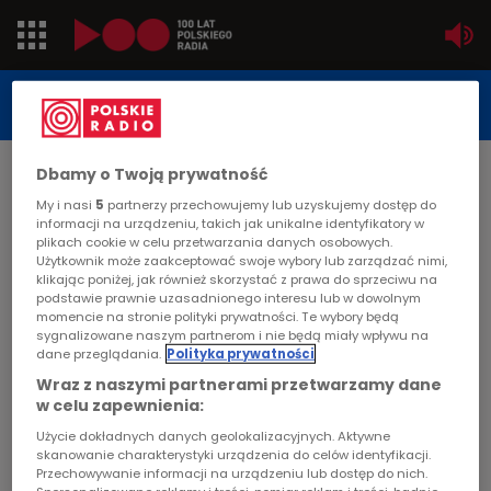
Jedynka
STUDIO REPORTAŻU
POLSKIEGO RADIA
Dwójka
Dbamy o Twoją prywatność
DATA PUBLIKACJI:
2012-11-21
Trójka
My i nasi
5
partnerzy przechowujemy lub uzyskujemy dostęp do
informacji na urządzeniu, takich jak unikalne identyfikatory w
STRONA GŁÓWNA
>
ARTYKUŁ
plikach cookie w celu przetwarzania danych osobowych.
Czwórka
Użytkownik może zaakceptować swoje wybory lub zarządzać nimi,
Jest, ale nie ma
klikając poniżej, jak również skorzystać z prawa do sprzeciwu na
podstawie prawnie uzasadnionego interesu lub w dowolnym
PR24
momencie na stronie polityki prywatności. Te wybory będą
STUDIO REPORTAŻU I DOKUMENTU
sygnalizowane naszym partnerom i nie będą miały wpływu na
dane przeglądania.
Polityka prywatności
Poland
Wraz z naszymi partnerami przetwarzamy dane
w celu zapewnienia:
Kierowcy
Jest, ale nie ma
Użycie dokładnych danych geolokalizacyjnych. Aktywne
skanowanie charakterystyki urządzenia do celów identyfikacji.
Dzieci
Przechowywanie informacji na urządzeniu lub dostęp do nich.