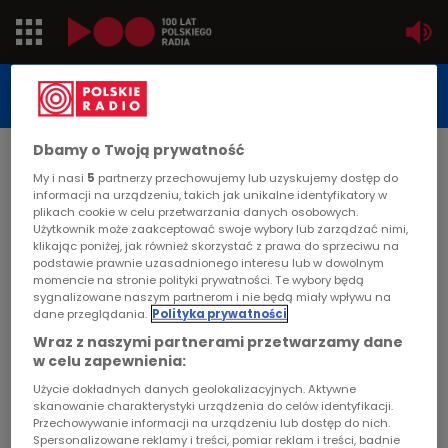
Jedynka
STUDIO REPORTAŻU
POLSKIEGO RADIA
Dwójka
Dbamy o Twoją prywatność
DATA PUBLIKACJI:
My i nasi
5
partnerzy przechowujemy lub uzyskujemy dostęp do
2002-04-18
Trójka
informacji na urządzeniu, takich jak unikalne identyfikatory w
STRONA GŁÓWNA
>
ARTYKUŁ
plikach cookie w celu przetwarzania danych osobowych.
Użytkownik może zaakceptować swoje wybory lub zarządzać nimi,
Czwórka
Góral z nad morza
klikając poniżej, jak również skorzystać z prawa do sprzeciwu na
podstawie prawnie uzasadnionego interesu lub w dowolnym
PR24
momencie na stronie polityki prywatności. Te wybory będą
sygnalizowane naszym partnerom i nie będą miały wpływu na
STUDIO REPORTAŻU I DOKUMENTU
dane przeglądania.
Polityka prywatności
Poland
Wraz z naszymi partnerami przetwarzamy dane
w celu zapewnienia:
Kierowcy
Góral z nad morza
Użycie dokładnych danych geolokalizacyjnych. Aktywne
skanowanie charakterystyki urządzenia do celów identyfikacji.
Przechowywanie informacji na urządzeniu lub dostęp do nich.
Dzieci
Spersonalizowane reklamy i treści, pomiar reklam i treści, badnie