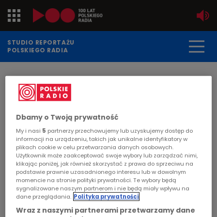
Jedynka
STUDIO REPORTAŻU
POLSKIEGO RADIA
Dwójka
DATA PUBLIKACJI:
2015-10-15
Trójka
STRONA GŁÓWNA
>
ARTYKUŁ
Czwórka
Dbamy o Twoją prywatność
"Godne dzieciństwo" - reportaż
My i nasi
5
partnerzy przechowujemy lub uzyskujemy dostęp do
Magdy Skawińskiej
PR24
informacji na urządzeniu, takich jak unikalne identyfikatory w
plikach cookie w celu przetwarzania danych osobowych.
Użytkownik może zaakceptować swoje wybory lub zarządzać nimi,
Poland
POLSKIE RADIO
klikając poniżej, jak również skorzystać z prawa do sprzeciwu na
podstawie prawnie uzasadnionego interesu lub w dowolnym
Problem niedożywienia wśród dzieci. Nie chodzi
momencie na stronie polityki prywatności. Te wybory będą
Kierowcy
sygnalizowane naszym partnerom i nie będą miały wpływu na
tylko o liczbę spożywanych kalorii, jakość czy
dane przeglądania.
Polityka prywatności
ilość jedzenia. To problem połączony ze sferą
Dzieci
Wraz z naszymi partnerami przetwarzamy dane
psychiczną.