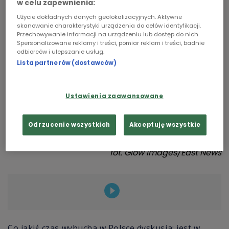
w celu zapewnienia:
Chopin
Użycie dokładnych danych geolokalizacyjnych. Aktywne
skanowanie charakterystyki urządzenia do celów identyfikacji.
Przechowywanie informacji na urządzeniu lub dostęp do nich.
Podcasty
Spersonalizowane reklamy i treści, pomiar reklam i treści, badnie
odbiorców i ulepszanie usług.
Lista partnerów (dostawców)
Ustawienia zaawansowane
Odrzucenie wszystkich
Akceptuję wszystkie
fot.
Glow Images/East News
Co jakiś czas wybucha w Polsce dyskusja: jest w