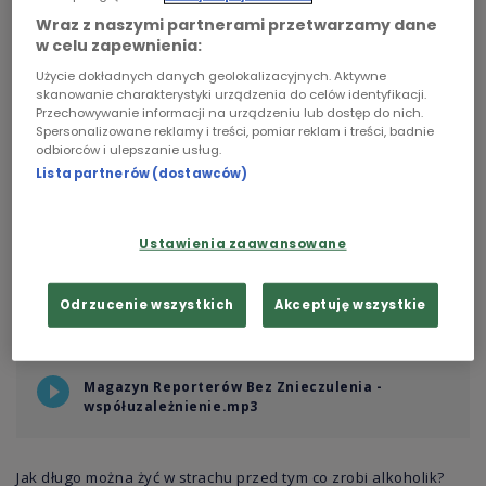
Wraz z naszymi partnerami przetwarzamy dane
Chopin
w celu zapewnienia:
Użycie dokładnych danych geolokalizacyjnych. Aktywne
Podcasty
skanowanie charakterystyki urządzenia do celów identyfikacji.
Przechowywanie informacji na urządzeniu lub dostęp do nich.
Spersonalizowane reklamy i treści, pomiar reklam i treści, badnie
odbiorców i ulepszanie usług.
Lista partnerów (dostawców)
Ustawienia zaawansowane
fot.
proxop/sxc.hu/CC
Odrzucenie wszystkich
Akceptuję wszystkie
Magazyn Reporterów Bez Znieczulenia -
współuzależnienie.mp3
Jak długo można żyć w strachu przed tym co zrobi alkoholik?