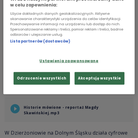
w celu zapewnienia:
Chopin
Użycie dokładnych danych geolokalizacyjnych. Aktywne
skanowanie charakterystyki urządzenia do celów identyfikacji.
Podcasty
Przechowywanie informacji na urządzeniu lub dostęp do nich.
Spersonalizowane reklamy i treści, pomiar reklam i treści, badnie
odbiorców i ulepszanie usług.
Lista partnerów (dostawców)
Ustawienia zaawansowane
Teresa Zapotoczna ze
fot.
Dzierżoniowskie
Odrzucenie wszystkich
Akceptuję wszystkie
swoim gościem.
Archiwum Cyfrowe
Historie mówione - reportaż Magdy
Skawińskiej.mp3
W Dzierżoniowie na Dolnym Śląsku działa cyfrowe