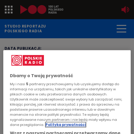
Jedynka
STUDIO REPORTAŻU
POLSKIEGO RADIA
Dwójka
DATA PUBLIKACJI:
2019-02-06
Trójka
STRONA GŁÓWNA
>
ARTYKUŁ
Czwórka
"Historie mówione" - reportaż
Dbamy o Twoją prywatność
Magdy Skawińskiej
PR24
My i nasi
5
partnerzy przechowujemy lub uzyskujemy dostęp do
informacji na urządzeniu, takich jak unikalne identyfikatory w
plikach cookie w celu przetwarzania danych osobowych.
Poland
POLSKIE RADIO
Użytkownik może zaakceptować swoje wybory lub zarządzać nimi,
klikając poniżej, jak również skorzystać z prawa do sprzeciwu na
podstawie prawnie uzasadnionego interesu lub w dowolnym
Każdy nosi jakąś historię. Warto ją utrwalić dla
Kierowcy
momencie na stronie polityki prywatności. Te wybory będą
innych...
sygnalizowane naszym partnerom i nie będą miały wpływu na
dane przeglądania.
Polityka prywatności
Dzieci
Wraz z naszymi partnerami przetwarzamy dane