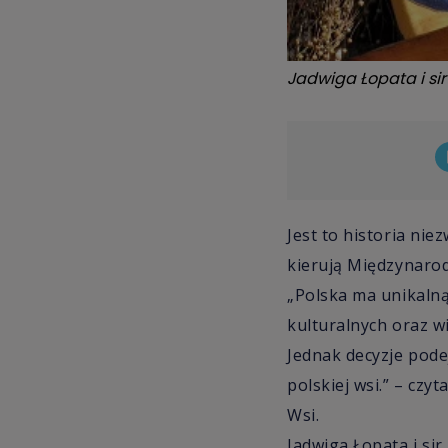
Jadwiga Łopata i sir
Jest to historia nie
kierują Międzynarod
„Polska ma unikalną
kulturalnych oraz w
Jednak decyzje pode
polskiej wsi.” – czy
Wsi.
Jadwiga Łopata i sir