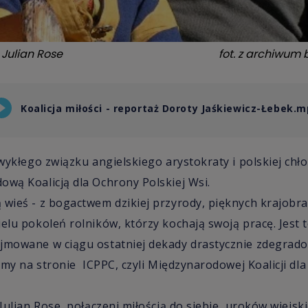
 Julian Rose
fot.
z archiwum 
Koalicja miłości - reportaż Doroty Jaśkiewicz-Łebek.
zwykłego związku angielskiego arystokraty i polskiej chł
ową Koalicją dla Ochrony Polskiej Wsi.
 wieś - z bogactwem dzikiej przyrody, pięknych krajobra
ielu pokoleń rolników, którzy kochają swoją pracę. Jest
jmowane w ciągu ostatniej dekady drastycznie zdegradow
tamy na stronie ICPPC, czyli Międzynarodowej Koalicji dl
 Julian Rose, połączeni miłością do siebie, uroków wiejski