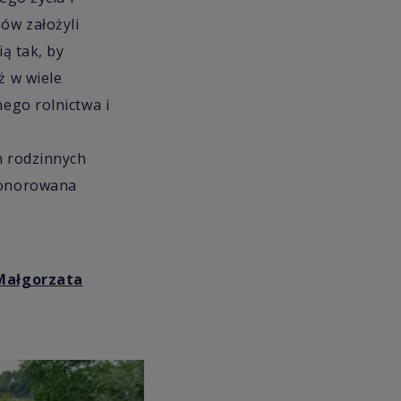
ów założyli
ą tak, by
ż w wiele
nego rolnictwa i
h rodzinnych
uhonorowana
Małgorzata