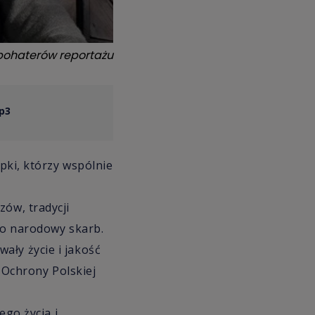
bohaterów reportażu
mp3
opki, którzy wspólnie
zów, tradycji
 to narodowy skarb.
ały życie i jakość
a Ochrony Polskiej
ego życia i