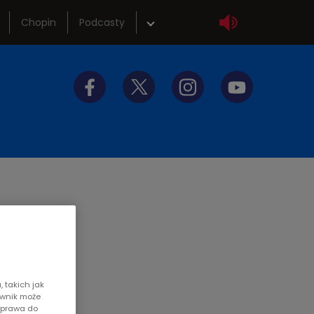
Chopin
Podcasty
wka
Sklep
tliwości
Szkolenia
y do słuchania
Akademia radiowa
roty
 takich jak
ownik może
z prawa do