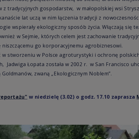
z tradycyjnych gospodarstw, w małopolskiej wsi Strysz
anaście lat uczą w nim łączenia tradycji z nowoczesności
ogie wspierały ekologiczny sposób życia. Włączają się te
ównież w Sejmie, których celem jest zachowanie tradycyj
ię niszczącemu go korporacyjnemu agrobiznesowi.
ć w stworzeniu w Polsce agroturystyki i ochronę polskic
h, Jadwiga Łopata została w 2002 r. w San Francisco 
ą Goldmanów, zwaną „Ekologicznym Noblem”.
reportażu"
w niedzielę (3.02) o godz. 17.10 zaprasza