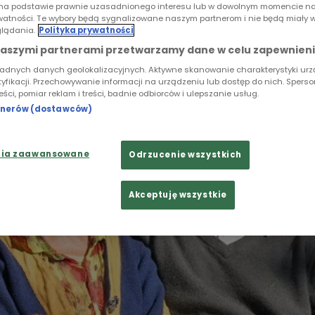
iejskiego życia zaowocowała tym, że zakochani w so
na podstawie prawnie uzasadnionego interesu lub w dowolnym momencie na
n Rose założyli Ekocentrum we wsi Strzyszów.
rywatności. Te wybory będą sygnalizowane naszym partnerom i nie będą miały 
lądania.
Polityka prywatności
naszymi partnerami przetwarzamy dane w celu zapewnieni
ładnych danych geolokalizacyjnych. Aktywne skanowanie charakterystyki ur
tyfikacji. Przechowywanie informacji na urządzeniu lub dostęp do nich. Spers
reści, pomiar reklam i treści, badnie odbiorców i ulepszanie usług.
rtnerów (dostawców)
nia zaawansowane
Odrzucenie wszystkich
Akceptuję wszystkie