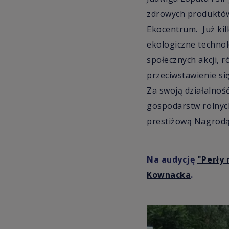
zdrowych produktów 
Ekocentrum. Już kilk
ekologiczne technol
społecznych akcji, r
przeciwstawienie s
Za swoją działalnoś
gospodarstw rolnyc
prestiżową Nagrod
Na audycję
"Perły 
Kownacka
.