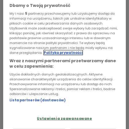
Dbamy o Twoją prywatność
Chopin
My i nasi
5
partnerzy przechowujemy lub uzyskujemy dostęp do
informacji na urządzeniu, takich jak unikalne identyfikatory w
Podcasty
plikach cookie w celu przetwarzania danych osobowych.
Użytkownik może zaakceptować swoje wybory lub zarządzać nimi,
klikając poniżej, jak również skorzystać z prawa do sprzeciwu na
podstawie prawnie uzasadnionego interesu lub w dowolnym
momencie na stronie polityki prywatności. Te wybory będą
sygnalizowane naszym partnerom i nie będą miały wpływu na
dane przeglądania.
Polityka prywatności
Wraz z naszymi partnerami przetwarzamy dane
w celu zapewnienia:
Korzenie-rzeźba Barbary
fot.
Hanna Bogoryja-
Użycie dokładnych danych geolokalizacyjnych. Aktywne
Mioduszewskiej
Zakrzewska
skanowanie charakterystyki urządzenia do celów identyfikacji.
Przechowywanie informacji na urządzeniu lub dostęp do nich.
Spersonalizowane reklamy i treści, pomiar reklam i treści, badnie
odbiorców i ulepszanie usług.
Lista partnerów (dostawców)
Do góry nogami - reportaż Hanny Bogoryja-
Zakrzewskiej
Ustawienia zaawansowane
Elżbieta Matuszewska i Barbara