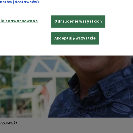
rtnerów (dostawców)
nia zaawansowane
Odrzucenie wszystkich
Akceptuję wszystkie
rzewski