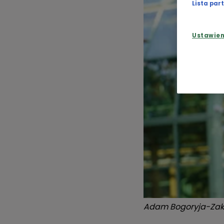
Lista pa
Ustawie
Adam Bogoryja-Zak