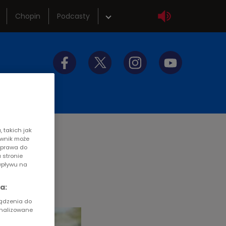
Chopin
Podcasty
wka
Sklep
tliwości
Szkolenia
y do słuchania
Akademia radiowa
 takich jak
ownik może
z prawa do
 stronie
wpływu na
a:
ządzenia do
onalizowane