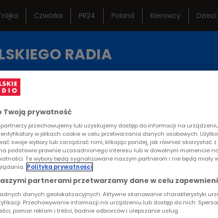
Trójka
Czwórka
PR24
Poland
Kierowcy
Dzieci
ternetowe
Studio Reportażu
Ramó
LSKIEGO RADIA
Polskiego Radia
istoryczne
Teatr Polskiego Radia
Często
KA
REPORTAŻE
KONTAKT
Orkiestra Polskiego
Lektur
Radia w Warszawie
 Twoją prywatność
partnerzy przechowujemy lub uzyskujemy dostęp do informacji na urządzeniu,
RTYKUŁ
dentyfikatory w plikach cookie w celu przetwarzania danych osobowych. Użytk
ać swoje wybory lub zarządzać nimi, klikając poniżej, jak również skorzystać 
goryja-Zakrzewski
na podstawie prawnie uzasadnionego interesu lub w dowolnym momencie na
rywatności. Te wybory będą sygnalizowane naszym partnerom i nie będą miały 
lądania.
Polityka prywatności
I DOKUMENTU
naszymi partnerami przetwarzamy dane w celu zapewnieni
ładnych danych geolokalizacyjnych. Aktywne skanowanie charakterystyki ur
tyfikacji. Przechowywanie informacji na urządzeniu lub dostęp do nich. Spers
reści, pomiar reklam i treści, badnie odbiorców i ulepszanie usług.