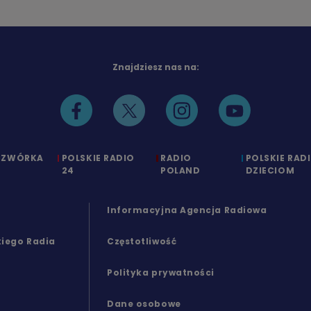
Znajdziesz nas na:
CZWÓRKA
POLSKIE RADIO
RADIO
POLSKIE RAD
24
POLAND
DZIECIOM
Informacyjna Agencja Radiowa
kiego Radia
Częstotliwość
Polityka prywatności
Dane osobowe