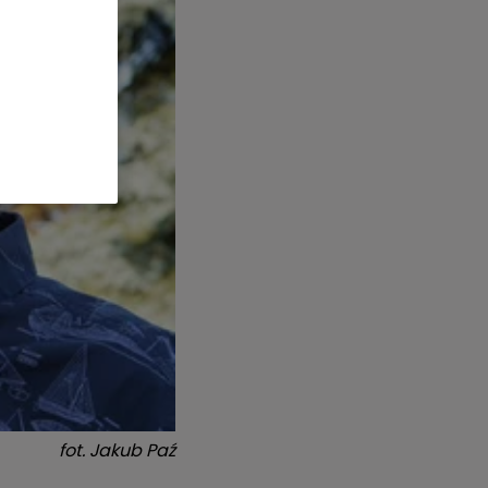
fot.
Jakub Paź