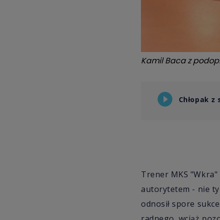
Kamil Baca z podopi
Chłopak z 
Trener MKS "Wkra" B
autorytetem - nie ty
odnosił spore sukc
radnego, wciąż pozo