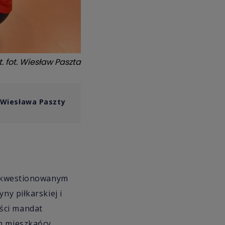
t.
fot. Wiesław Paszta
 Wiesława Paszty
niekwestionowanym
ny piłkarskiej i
ści mandat
im mieszkańcy