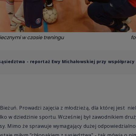
ecznymi w czasie treningu
fo
sąsiedztwa - reportaż Ewy Michałowskiej przy współpracy
ieżuń. Prowadzi zajęcia z młodzieżą, dla której jest 
lko w dziedzinie sportu. Wcześniej był zawodnikiem druży
esy. Mimo że sprawuje wymagający dużej odpowiedzialno
staje miłym "chłopakiem z sąsiedztwa" - tak mówią o n