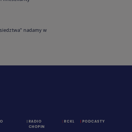
ąsiedztwa" nadamy w
IO
RADIO
RCKL
PODCASTY
CHOPIN