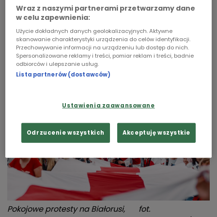
rewolucji nikt się nie spodziewał. Białorusini od
Wraz z naszymi partnerami przetwarzamy dane
lat cierpliwie znosili autorytarne rządy
Chopin
w celu zapewnienia:
Aleksandra Łukaszenki. Tolerowali fałszowanie
Użycie dokładnych danych geolokalizacyjnych. Aktywne
Podcasty
wyborów, dławienie protestów i aresztowania
skanowanie charakterystyki urządzenia do celów identyfikacji.
Przechowywanie informacji na urządzeniu lub dostęp do nich.
opozycyjnych polityków czy działaczy na rzecz
Spersonalizowane reklamy i treści, pomiar reklam i treści, badnie
praw człowieka.
odbiorców i ulepszanie usług.
Lista partnerów (dostawców)
Ustawienia zaawansowane
Odrzucenie wszystkich
Akceptuję wszystkie
Pokojowe protesty na Białorusi,
fot.