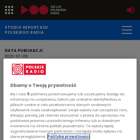
Jedynka
STUDIO REPORTAŻU
POLSKIEGO RADIA
Dwójka
DATA PUBLIKACJI:
2021-07-06
Trójka
STRONA GŁÓWNA
>
ARTYKUŁ
Czwórka
"Pieśń przebudzenia" -
Dbamy o Twoją prywatność
reportaż Alicji Pietruczuk i
PR24
My i nasi
5
partnerzy przechowujemy lub uzyskujemy dostęp do
Źmiciera Kościna
informacji na urządzeniu, takich jak unikalne identyfikatory w
Poland
plikach cookie w celu przetwarzania danych osobowych.
Użytkownik może zaakceptować swoje wybory lub zarządzać nimi,
STUDIO REPORTAŻU I DOKUMENTU
klikając poniżej, jak również skorzystać z prawa do sprzeciwu na
Kierowcy
podstawie prawnie uzasadnionego interesu lub w dowolnym
Prezentujemy reportaż nagrodzony na konkursie
momencie na stronie polityki prywatności. Te wybory będą
sygnalizowane naszym partnerom i nie będą miały wpływu na
Grand PiK, autorzy dostali główną nagrodę. Tej
Dzieci
dane przeglądania.
Polityka prywatności