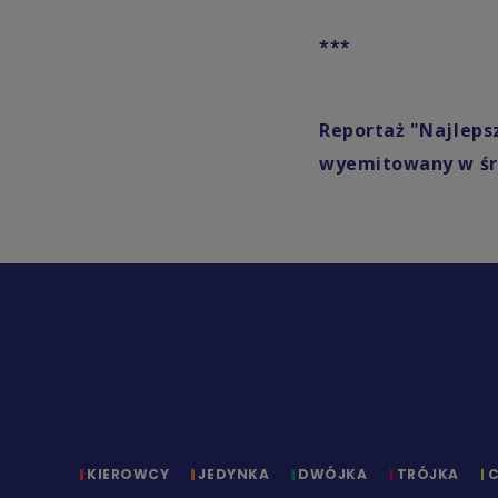
***
Reportaż "Najleps
wyemitowany w środ
KIEROWCY
JEDYNKA
DWÓJKA
TRÓJKA