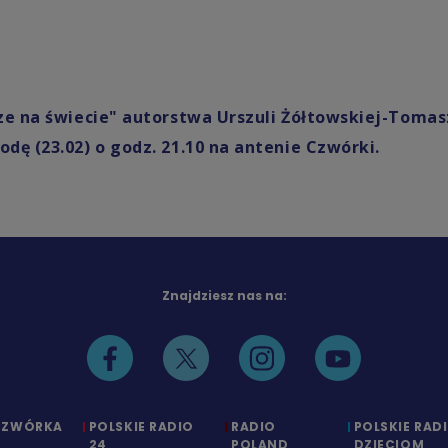
ze na świecie" autorstwa Urszuli Żółtowskiej-Tomas
ę (23.02) o godz. 21.10 na antenie Czwórki.
Znajdziesz nas na:
CZWÓRKA
POLSKIE RADIO
RADIO
POLSKIE RAD
24
POLAND
DZIECIOM