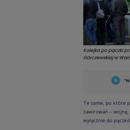
Kolejka po pączki pr
Górczewskiej w War
"N
Te same, po które p
zawirowań – wojnę, 
wyłącznie do pączków