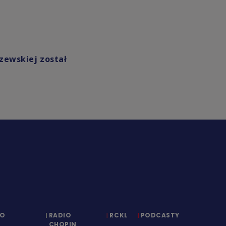
zewskiej został
IO
RADIO
RCKL
PODCASTY
CHOPIN