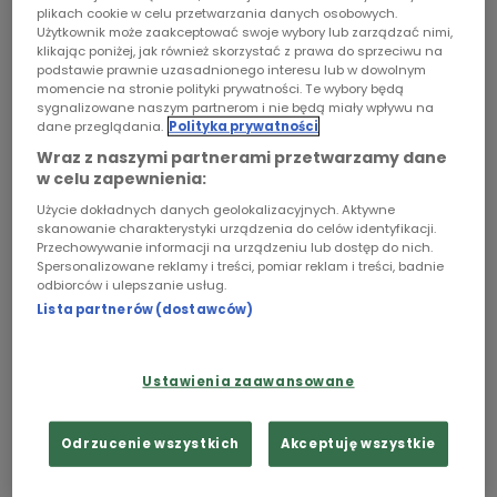
On?" – zapytał Stańczyk Dziennikarza w
plikach cookie w celu przetwarzania danych osobowych.
Chopin
Użytkownik może zaakceptować swoje wybory lub zarządzać nimi,
dramacie Stanisława Wyspiańskiego "Wesele".
klikając poniżej, jak również skorzystać z prawa do sprzeciwu na
Dzwon Zygmunt jest paramentem liturgicznym,
podstawie prawnie uzasadnionego interesu lub w dowolnym
Podcasty
momencie na stronie polityki prywatności. Te wybory będą
zegarem naszej historii, niemym świadkiem
sygnalizowane naszym partnerom i nie będą miały wpływu na
triumfu i klęski, inspiratorem malarzy i poetów,
dane przeglądania.
Polityka prywatności
instrumentem muzycznym wzbudzającym
Wraz z naszymi partnerami przetwarzamy dane
pozytywne wibracje.
w celu zapewnienia:
Użycie dokładnych danych geolokalizacyjnych. Aktywne
skanowanie charakterystyki urządzenia do celów identyfikacji.
Przechowywanie informacji na urządzeniu lub dostęp do nich.
Spersonalizowane reklamy i treści, pomiar reklam i treści, badnie
odbiorców i ulepszanie usług.
Lista partnerów (dostawców)
Ustawienia zaawansowane
Odrzucenie wszystkich
Akceptuję wszystkie